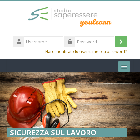
Vai al contenuto principale
Username
Login
Password
Hai dimenticato lo username o la password?
Cerca
corsi
Invia
SICUREZZA SUL LAVORO